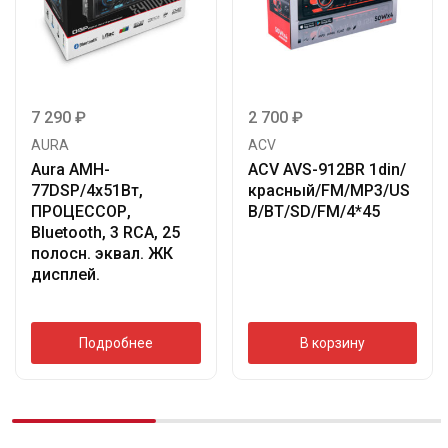
7 290
₽
2 700
₽
AURA
ACV
Aura AMH-
ACV AVS-912BR 1din/
77DSP/4х51Вт,
красный/FM/MP3/US
ПРОЦЕССОР,
B/BT/SD/FM/4*45
Bluetooth, 3 RCA, 25
полосн. эквал. ЖК
дисплей.
Подробнее
В корзину