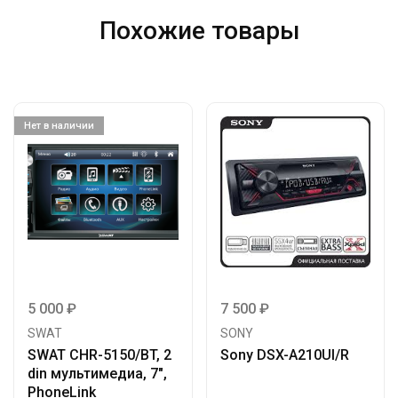
Похожие товары
Нет в наличии
5 000
₽
7 500
₽
SWAT
SONY
SWAT CHR-5150/BT, 2
Sony DSX-A210UI/R
din мультимедиа, 7″,
PhoneLink