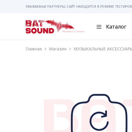
УВАЖАЕМЫЕ ПАРТНЕРЫ, САЙТ НАХОДИТСЯ В РЕЖИМЕ ТЕСТИРОВ
Каталог
BAT
Sound
Главная
Магазин
МУЗЫКАЛЬНЫЕ АКСЕССУАР
АВТОМАГНИТОЛ
АВТОСВЕТ
АКУСТИКА
РАМКИ И РАЗЪЕ
ГАДЖЕТЫ
СИГНАЛИЗАЦИИ
ПОМОЩЬ ПРИ П