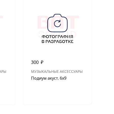
Нет в н
300
₽
1 
Кон
АРЫ
МУЗЫКАЛЬНЫЕ АКСЕССУАРЫ
Шу
Подиум акуст. 6х9
Kic
Пр
2-