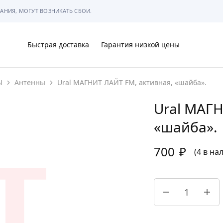
АНИЯ, МОГУТ ВОЗНИКАТЬ СБОИ.
Быстрая доставка
Гарантия низкой цены
Ы
Антенны
Ural МАГНИТ ЛАЙТ FM, активная, «шайба».
Ы
Ural МАГН
«шайба».
700
₽
МЫ
(4 в на
АРКОВКЕ