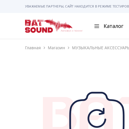
УВАЖАЕМЫЕ ПАРТНЕРЫ, САЙТ НАХОДИТСЯ В РЕЖИМЕ ТЕСТИРОВ
Каталог
BAT
Sound
Главная
Магазин
МУЗЫКАЛЬНЫЕ АКСЕССУАР
АВТОМАГНИТОЛ
АВТОСВЕТ
АКУСТИКА
РАМКИ И РАЗЪЕ
ГАДЖЕТЫ
СИГНАЛИЗАЦИИ
ПОМОЩЬ ПРИ П