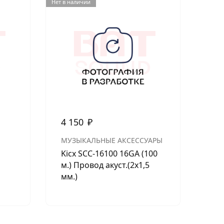
Нет в наличии
Нет в н
4 150
₽
1 
Ком
МУЗЫКАЛЬНЫЕ АКСЕССУАРЫ
уси
Kicx SCC-16100 16GA (100
Au
м.) Провод акуст.(2х1,5
каб
мм.)
2*