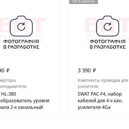
Нет в наличии
90
₽
3 390
₽
верторы
Комплекты проводов для
оподавители
усилителя
x HL-380
SWAT PAC-F4, набор
образователь уровня
кабелей для 4-х кан.
нала 2-х канальный
усилителя 4Ga