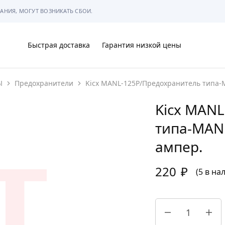
АНИЯ, МОГУТ ВОЗНИКАТЬ СБОИ.
Быстрая доставка
Гарантия низкой цены
Ы
Предохранители
Kicx MANL-125P/Предохранитель типа-M
Ы
Kicx MAN
типа-MANL
ампер.
МЫ
220
₽
(5 в на
АРКОВКЕ