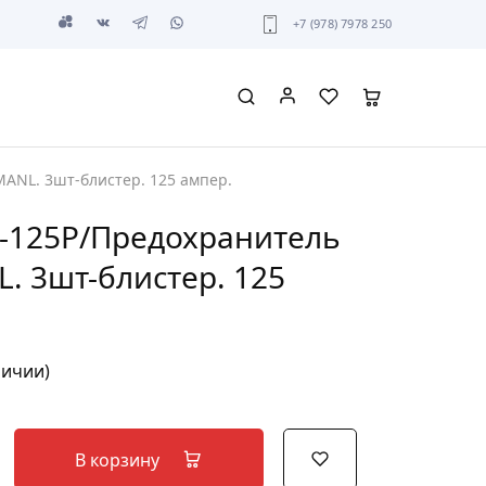
+7 (978) 7978 250
ANL. 3шт-блистер. 125 ампер.
L-125P/Предохранитель
. 3шт-блистер. 125
личии)
В корзину