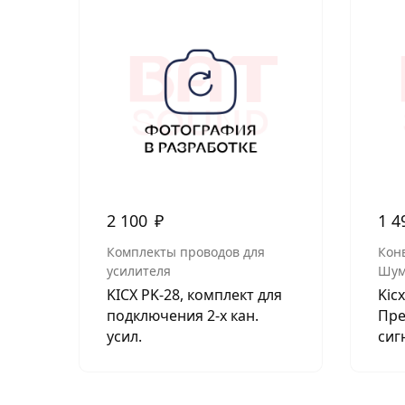
2 100
₽
1 4
Комплекты проводов для
Кон
усилителя
Шум
KICX PK-28, комплект для
Kic
подключения 2-х кан.
Пре
усил.
сиг