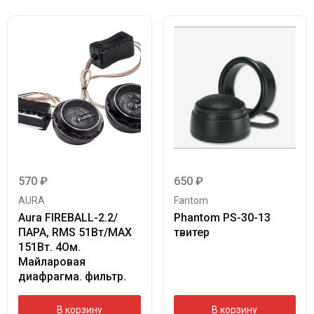
570
₽
650
₽
AURA
Fantom
Aura FIREBALL-2.2/
Phantom PS-30-13
ПАРА, RMS 51Вт/МАХ
твитер
151Вт. 4Ом.
Майларовая
диафрагма. фильтр.
В корзину
В корзину