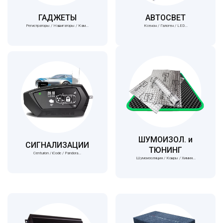
ГАДЖЕТЫ
АВТОСВЕТ
Регистраторы / Навигаторы / Кам...
Ксенон / Галоген / LED...
ШУМОИЗОЛ. и
СИГНАЛИЗАЦИИ
ТЮНИНГ
Centurion / iCode / Pandora...
Шумоизоляция / Ковры / Химия...