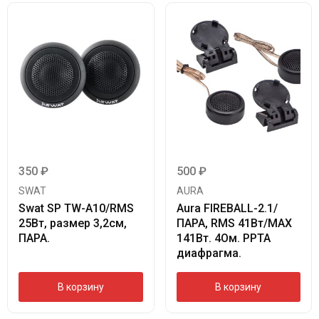
350
₽
500
₽
SWAT
AURA
Swat SP TW-A10/RMS
Aura FIREBALL-2.1/
25Вт, размер 3,2см,
ПАРА, RMS 41Вт/МАХ
ПАРА.
141Вт. 4Ом. РРТА
диафрагма.
В корзину
В корзину