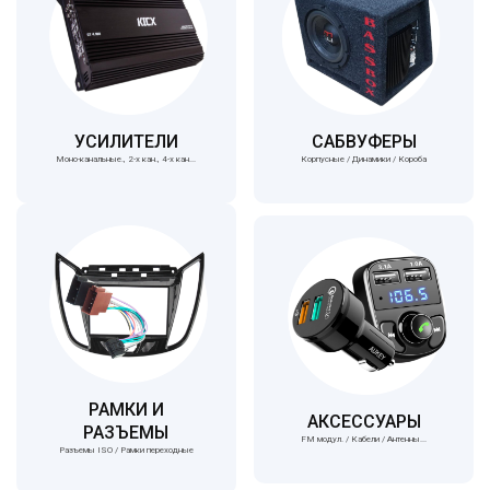
САБВУФЕРЫ
УСИЛИТЕЛИ
Корпусные / Динамики / Короба
Моно-канальные., 2-х кан., 4-х кан...
РАМКИ И
АКСЕССУАРЫ
РАЗЪЕМЫ
FM модул. / Кабели / Антенны...
Разъемы ISO / Рамки переходные