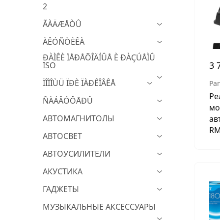
2
МУЗЫКАЛЬНЫЕ 
ÃÀÄÆÅÒÛ
АВТОУСИЛИТЕЛ
ÀÊÓÑÒÈÊÀ
САБВУФЕРЫ
ÐÀÌÊÈ ÏÅÐÅÕÎÄÍÛÅ È ÐÀÇÚÅÌÛ
3 
ISO
ШУМОИЗОЛЯЦИ
ÏÎÌÎÙÜ ÏÐÈ ÏÀÐÊÎÂÊÅ
Pa
КОВРИКИ и ХИМ
Ре
ÑÀÁÂÓÔÅÐÛ
мо
АВТОМАГНИТОЛЫ
ав
RM
АВТОСВЕТ
АВТОУСИЛИТЕЛИ
АКУСТИКА
ГАДЖЕТЫ
МУЗЫКАЛЬНЫЕ АКСЕССУАРЫ