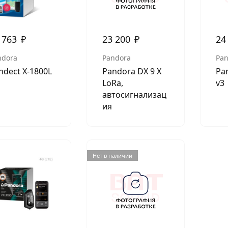
 763
₽
23 200
₽
24
ndora
Pandora
Pan
ndect X-1800L
Pandora DX 9 X
Pa
LoRa,
v3
автосигнализац
ия
Нет в наличии