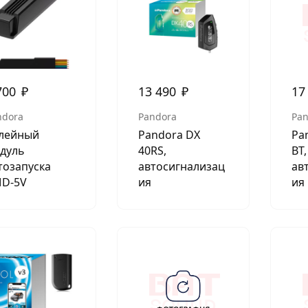
АКСЕССУАРЫ
И
700
₽
13 490
₽
17
Я
ndora
Pandora
Pan
ИЯ
лейный
Pandora DX
Pa
дуль
40RS,
BT,
тозапуска
автосигнализац
ав
D-5V
ия
ия