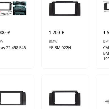
АКСЕССУАРЫ
И
000
₽
1 200
₽
1 
Я
MW
BMW
BM
ИЯ
rav 22-498 E46
YE-BM 022N
CA
BM
19