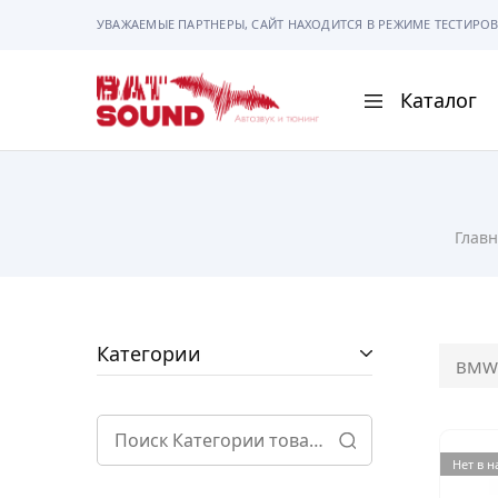
УВАЖАЕМЫЕ ПАРТНЕРЫ, САЙТ НАХОДИТСЯ В РЕЖИМЕ ТЕСТИРОВ
Каталог
BAT
Sound
АВТОМАГНИТОЛ
Главн
АВТОСВЕТ
АКУСТИКА
РАМКИ И РАЗЪЕ
Категории
BMW
ГАДЖЕТЫ
СИГНАЛИЗАЦИИ
Нет в 
ПОМОЩЬ ПРИ П