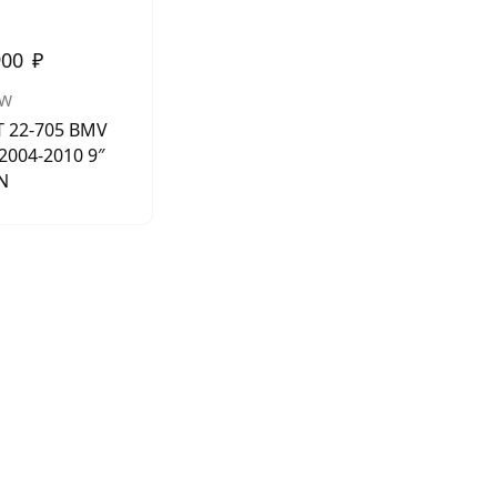
900
₽
W
T 22-705 BMV
2004-2010 9″
N