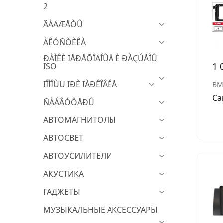
2
МУЗЫКАЛЬНЫЕ 
ÃÀÄÆÅÒÛ
АВТОУСИЛИТЕЛ
ÀÊÓÑÒÈÊÀ
САБВУФЕРЫ
ÐÀÌÊÈ ÏÅÐÅÕÎÄÍÛÅ È ÐÀÇÚÅÌÛ
1 
ISO
ШУМОИЗОЛЯЦИ
ÏÎÌÎÙÜ ÏÐÈ ÏÀÐÊÎÂÊÅ
B
КОВРИКИ и ХИМ
Ca
ÑÀÁÂÓÔÅÐÛ
АВТОМАГНИТОЛЫ
АВТОСВЕТ
АВТОУСИЛИТЕЛИ
АКУСТИКА
ГАДЖЕТЫ
МУЗЫКАЛЬНЫЕ АКСЕССУАРЫ