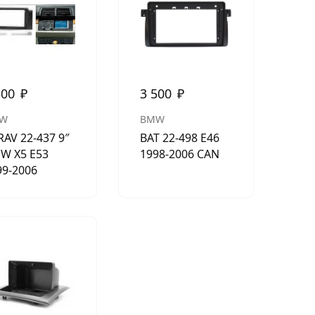
500
₽
3 500
₽
W
BMW
RAV 22-437 9″
BAT 22-498 E46
W X5 E53
1998-2006 CAN
99-2006