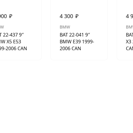
900
₽
4 300
₽
4 
MW
BMW
BM
T 22-437 9″
BAT 22-041 9″
BA
W X5 E53
BMW E39 1999-
X3 
99-2006 CAN
2006 CAN
CA