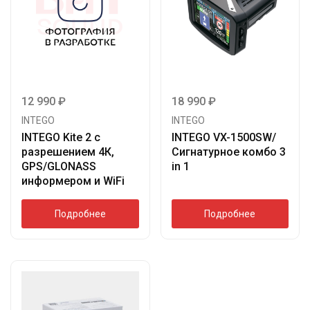
12 990
₽
18 990
₽
INTEGO
INTEGO
INTEGO Kite 2 с
INTEGO VX-1500SW/
разрешением 4К,
Сигнатурное комбо 3
GPS/GLONASS
in 1
информером и WiFi
Подробнее
Подробнее