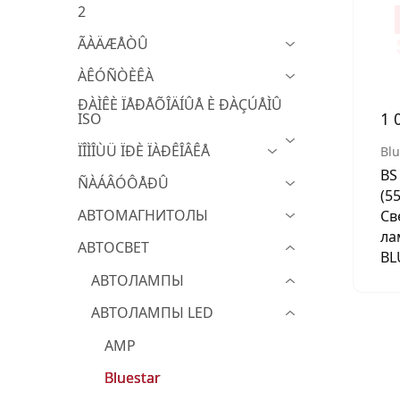
2
МУЗЫКАЛЬНЫЕ 
ÃÀÄÆÅÒÛ
АВТОУСИЛИТЕЛ
ÀÊÓÑÒÈÊÀ
САБВУФЕРЫ
ÐÀÌÊÈ ÏÅÐÅÕÎÄÍÛÅ È ÐÀÇÚÅÌÛ
1 
ISO
ШУМОИЗОЛЯЦИ
ÏÎÌÎÙÜ ÏÐÈ ÏÀÐÊÎÂÊÅ
Blu
КОВРИКИ и ХИМ
BS
ÑÀÁÂÓÔÅÐÛ
(5
АВТОМАГНИТОЛЫ
Св
ла
АВТОСВЕТ
BL
АВТОЛАМПЫ
АВТОЛАМПЫ LED
AMP
Bluestar