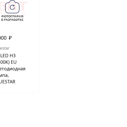
АКСЕССУАРЫ
И
000
₽
Я
estar
ИЯ
 LED H3
500K) EU
етодиодная
мпа,
UESTAR