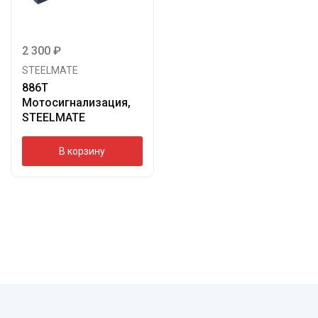
2 300
₽
STEELMATE
886T
Мотосигнализация,
STEELMATE
В корзину