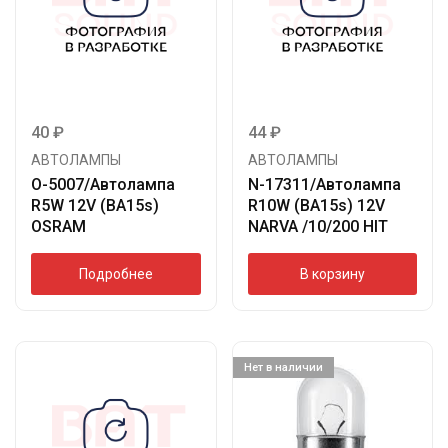
40
₽
44
₽
АВТОЛАМПЫ
АВТОЛАМПЫ
O-5007/Автолампа
N-17311/Автолампа
R5W 12V (BA15s)
R10W (BA15s) 12V
OSRAM
NARVA /10/200 HIT
Подробнее
В корзину
Нет в наличии