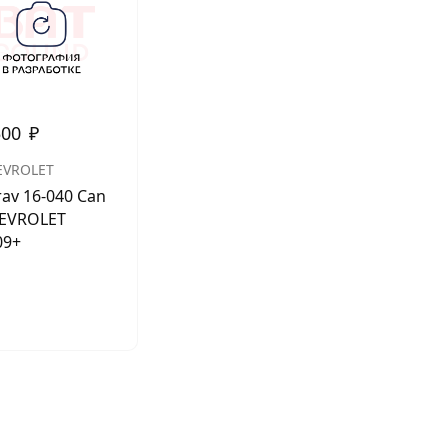
500
₽
EVROLET
rav 16-040 Can
EVROLET
09+