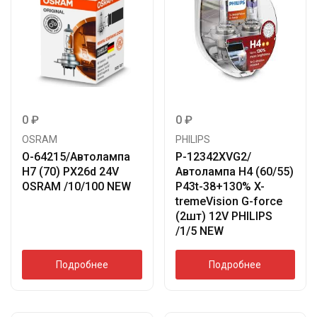
0
₽
0
₽
OSRAM
PHILIPS
O-64215/Автолампа
P-12342XVG2/
H7 (70) PX26d 24V
Автолампа H4 (60/55)
OSRAM /10/100 NEW
P43t-38+130% X-
tremeVision G-force
(2шт) 12V PHILIPS
/1/5 NEW
Подробнее
Подробнее