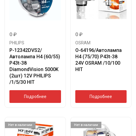
0
₽
0
₽
PHILIPS
OSRAM
P-12342DVS2/
O-64196/Автолампа
Автолампа H4 (60/55)
H4 (75/70) P43t-38
P43t-38
24V OSRAM /10/100
DiamondVision 5000K
HIT
(2шт) 12V PHILIPS
/1/5/30 HIT
Подробнее
Подробнее
Нет в наличии
Нет в наличии