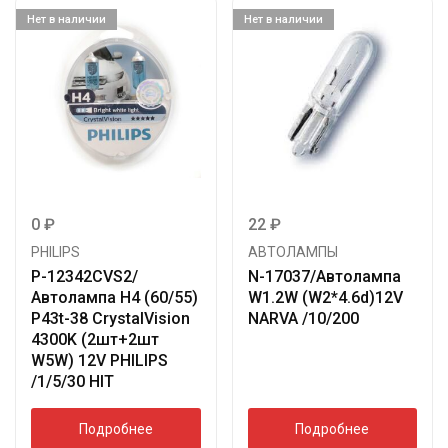
Нет в наличии
Нет в наличии
0
₽
22
₽
PHILIPS
АВТОЛАМПЫ
P-12342CVS2/
N-17037/Автолампа
Автолампа H4 (60/55)
W1.2W (W2*4.6d)12V
P43t-38 CrystalVision
NARVA /10/200
4300K (2шт+2шт
W5W) 12V PHILIPS
/1/5/30 HIT
Подробнее
Подробнее