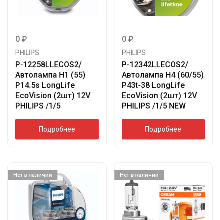
0
₽
0
₽
PHILIPS
PHILIPS
P-12258LLECOS2/
P-12342LLECOS2/
Автолампа H1 (55)
Автолампа H4 (60/55)
P14.5s LongLife
P43t-38 LongLife
EcoVision (2шт) 12V
EcoVision (2шт) 12V
PHILIPS /1/5
PHILIPS /1/5 NEW
Подробнее
Подробнее
Нет в наличии
Нет в наличии