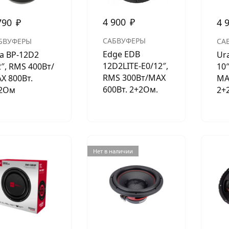
4 900
₽
790
₽
4 
САБВУФЕРЫ
БВУФЕРЫ
СА
Edge EDB
ia BP-12D2
Ur
12D2LITE-E0/12″,
2″, RMS 400Вт/
10
RMS 300Вт/МАХ
Х 800Вт.
МА
600Вт. 2+2Ом.
2Ом
2+2
Нет в наличии