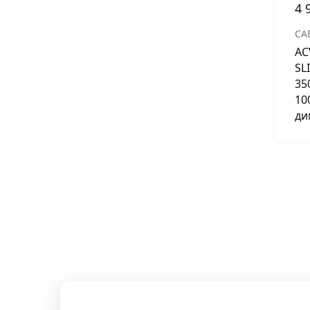
4 
СА
AC
SL
35
10
ди