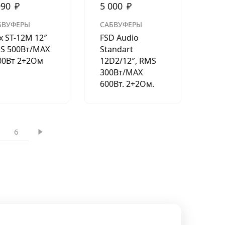
990
₽
5 000
₽
БВУФЕРЫ
САБВУФЕРЫ
x ST-12M 12″
FSD Audio
S 500Вт/MAX
Standart
00Вт 2+2Ом
12D2/12″, RMS
300Вт/МАХ
600Вт. 2+2Ом.
6