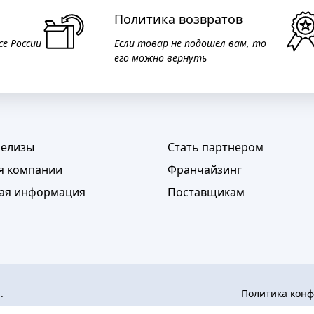
Политика возвратов
се России
Если товар не подошел вам, то
его можно вернуть
релизы
Стать партнером
я компании
Франчайзинг
ая информация
Поставщикам
а.
Политика кон