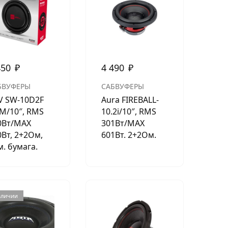
450
₽
4 490
₽
БВУФЕРЫ
САБВУФЕРЫ
V SW-10D2F
Aura FIREBALL-
IM/10″, RMS
10.2i/10″, RMS
0Вт/МАХ
301Вт/МАХ
0Вт, 2+2Ом,
601Вт. 2+2Ом.
м. бумага.
аличии