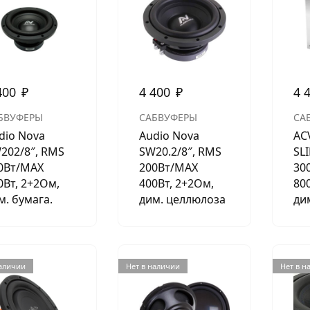
АКСЕССУАРЫ
И
400
₽
4 400
₽
4 
Я
БВУФЕРЫ
САБВУФЕРЫ
СА
ИЯ
dio Nova
Audio Nova
AC
202/8″, RMS
SW20.2/8″, RMS
SL
0Вт/МАХ
200Вт/МАХ
30
0Вт, 2+2Ом,
400Вт, 2+2Ом,
80
м. бумага.
дим. целлюлоза
ди
наличии
Нет в наличии
Нет в н