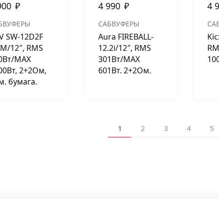
900
₽
4 990
₽
4 
БВУФЕРЫ
САБВУФЕРЫ
СА
V SW-12D2F
Aura FIREBALL-
Kic
IM/12″, RMS
12.2i/12″, RMS
RM
0Вт/МАХ
301Вт/МАХ
10
00Вт, 2+2Ом,
601Вт. 2+2Ом.
м. бумага.
1
2
3
4
5