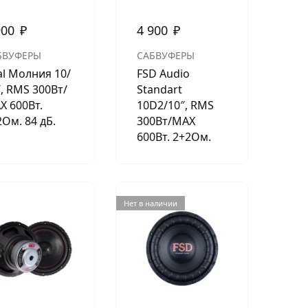
900
₽
4 900
₽
БВУФЕРЫ
САБВУФЕРЫ
al Молния 10/
FSD Audio
″, RMS 300Вт/
Standart
Х 600Вт.
10D2/10″, RMS
Ом. 84 дБ.
300Вт/МАХ
600Вт. 2+2Ом.
Нет в наличии