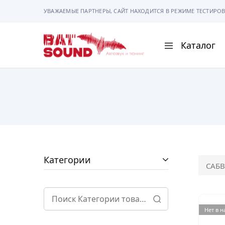
УВАЖАЕМЫЕ ПАРТНЕРЫ, САЙТ НАХОДИТСЯ В РЕЖИМЕ ТЕСТИРОВ
Каталог
BAT
Sound
АВТОМАГНИТОЛ
АВТОСВЕТ
АКУСТИКА
РАМКИ И РАЗЪЕ
Категории
САБВ
ГАДЖЕТЫ
СИГНАЛИЗАЦИИ
Нет в 
ПОМОЩЬ ПРИ П