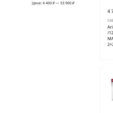
Цена:
4 400 ₽
—
53 900 ₽
4 
СА
Ar
/1
МА
2+