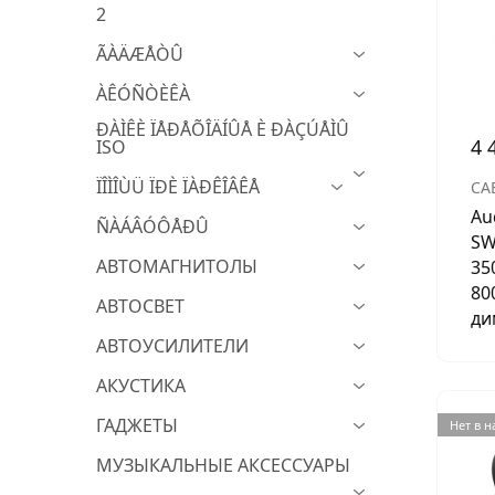
2
МУЗЫКАЛЬНЫЕ 
ÃÀÄÆÅÒÛ
АВТОУСИЛИТЕЛ
ÀÊÓÑÒÈÊÀ
САБВУФЕРЫ
ÐÀÌÊÈ ÏÅÐÅÕÎÄÍÛÅ È ÐÀÇÚÅÌÛ
4 
ISO
ШУМОИЗОЛЯЦИ
ÏÎÌÎÙÜ ÏÐÈ ÏÀÐÊÎÂÊÅ
СА
КОВРИКИ и ХИМ
Au
ÑÀÁÂÓÔÅÐÛ
SW
АВТОМАГНИТОЛЫ
35
80
АВТОСВЕТ
ди
АВТОУСИЛИТЕЛИ
АКУСТИКА
ГАДЖЕТЫ
Нет в 
МУЗЫКАЛЬНЫЕ АКСЕССУАРЫ