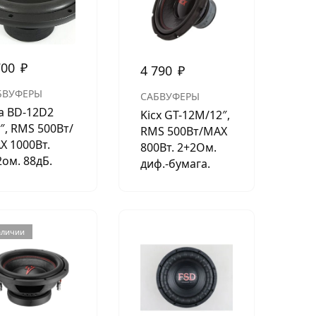
700
₽
4 790
₽
БВУФЕРЫ
САБВУФЕРЫ
ia BD-12D2
Kicx GT-12M/12″,
″, RMS 500Вт/
RMS 500Вт/МАХ
Х 1000Вт.
800Вт. 2+2Ом.
2ом. 88дБ.
диф.-бумага.
аличии