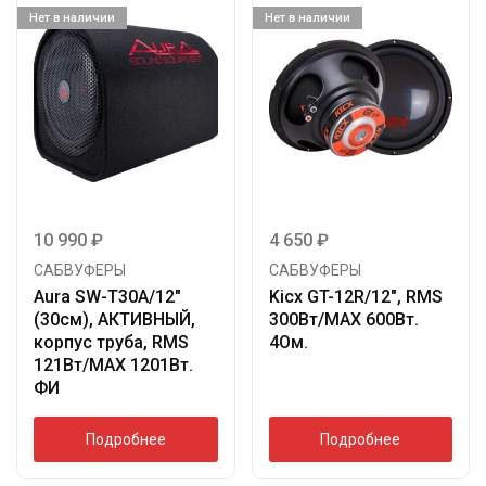
Нет в наличии
Нет в наличии
10 990
₽
4 650
₽
САБВУФЕРЫ
САБВУФЕРЫ
Aura SW-T30A/12″
Kicx GT-12R/12″, RMS
(30см), АКТИВНЫЙ,
300Вт/МАХ 600Вт.
корпус труба, RMS
4Ом.
121Вт/МАХ 1201Вт.
ФИ
Подробнее
Подробнее