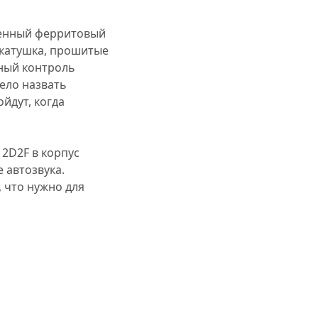
венный ферритовый
 катушка, прошитые
ный контроль
ело назвать
йдут, когда
2D2F в корпус
 автозвука.
 что нужно для