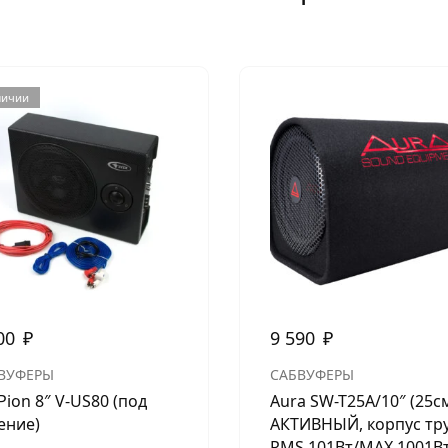
личии
00
₽
9 590
₽
ВУФЕРЫ
САБВУФЕРЫ
Pion 8″ V-US80 (под
Aura SW-T25A/10″ (25см
ение)
АКТИВНЫЙ, корпус тру
RMS 101Вт/МАХ 1001Вт