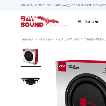
УВАЖАЕМЫЕ ПАРТНЕРЫ, САЙТ НАХОДИТСЯ В РЕЖИМЕ ТЕСТИРОВ
Каталог
BAT
Sound
Главная
Магазин
САБВУФЕРЫ
САБВУФЕРЫ 
АВТОМАГНИТОЛ
АВТОСВЕТ
АКУСТИКА
РАМКИ И РАЗЪЕ
ГАДЖЕТЫ
СИГНАЛИЗАЦИИ
ПОМОЩЬ ПРИ П