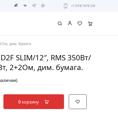
+7 (978) 7978 250
2Ом, дим. бумага.
D2F SLIM/12″, RMS 350Вт/
т, 2+2Ом, дим. бумага.
 наличии)
В корзину