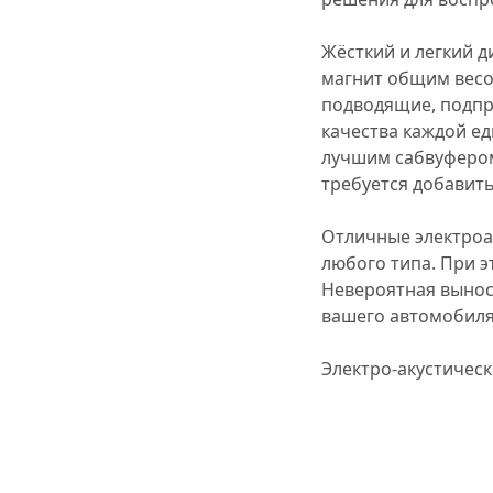
Жёсткий и легкий 
магнит общим весо
подводящие, подпр
качества каждой ед
лучшим сабвуфером
требуется добавит
Отличные электроа
любого типа. При э
Невероятная выносл
вашего автомобиля
Электро-акустичес