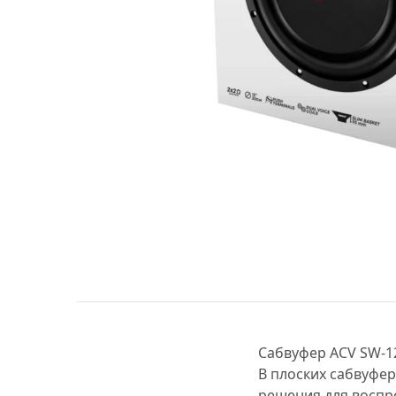
МУЗЫКАЛЬНЫЕ 
АВТОУСИЛИТЕЛ
САБВУФЕРЫ
ШУМОИЗОЛЯЦИ
КОВРИКИ и ХИМ
Сабвуфер ACV SW-12
В плоских сабвуфе
решения для воспр