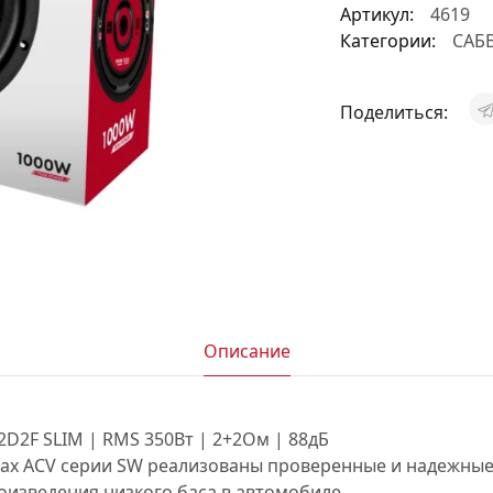
Артикул:
4619
АКСЕССУАРЫ
Категории:
САБ
И
Поделиться:
Я
ИЯ
Описание
D2F SLIM | RMS 350Вт | 2+2Ом | 88дБ
рах ACV серии SW реализованы проверенные и надежные
оизведения низкого баса в автомобиле.