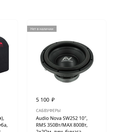
Нет в наличии
Нет в н
5 100
₽
4 
САБВУФЕРЫ
СА
),
Audio Nova SW252 10″,
Ura
ба,
RMS 350Вт/МАХ 800Вт,
300
.
2+2Ом, дим. бумага.
84 