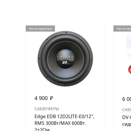
Нет в наличии
Нет в на
4 900
₽
6 0
САБВУФЕРЫ
САБ
Edge EDB 12D2LITE-E0/12″,
DV-
RMS 300Вт/МАХ 600Вт.
сид
2+2Ом.