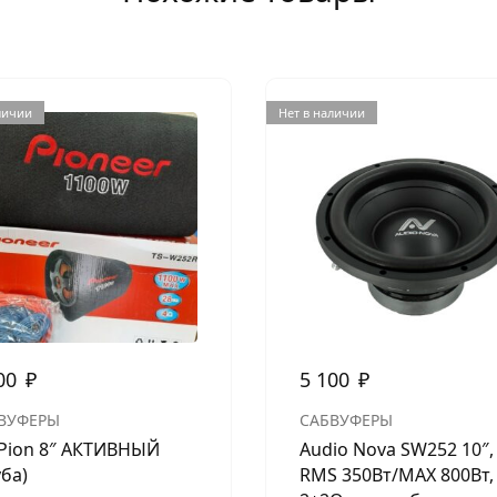
личии
Нет в наличии
00
₽
5 100
₽
ВУФЕРЫ
САБВУФЕРЫ
Pion 8″ АКТИВНЫЙ
Audio Nova SW252 10″,
уба)
RMS 350Вт/МАХ 800Вт,