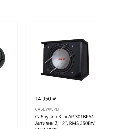
Нет в н
14 950
₽
4 
САБВУФЕРЫ
СА
Сабвуфер Kicx AP 301BPA/
DV
Активный, 12″, RMS 350Вт/
(тр