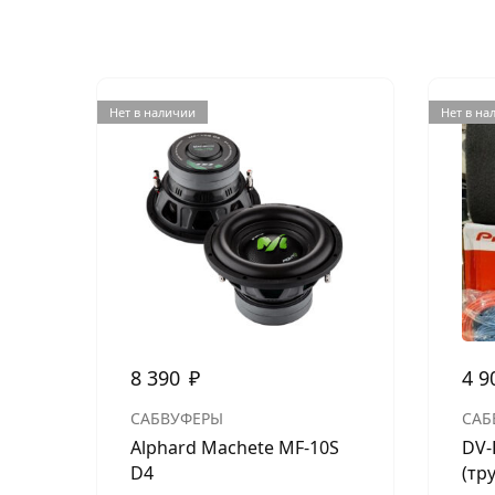
Нет в наличии
Нет в на
8 390
₽
4 9
САБВУФЕРЫ
САБ
Alphard Machete MF-10S
DV-
D4
(тр