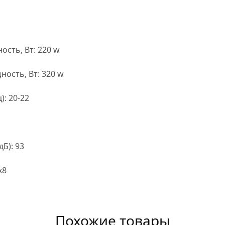
сть, Вт: 220 w
ость, Вт: 320 w
): 20-22
Б): 93
х8
Похожие товары