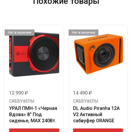
Похожие товары
Нет в наличии
Нет в наличии
12 990
₽
14 490
₽
САБВУФЕРЫ
САБВУФЕРЫ
УРАЛ ПМН-1 «Черная
DL Audio Piranha 12A
Вдова» 8″ Под
V2 Активный
сиденье, MAX 240Вт.
сабвуфер ORANGE