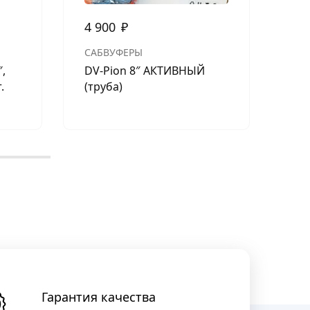
4 900
₽
5 
САБВУФЕРЫ
СА
″,
DV-Pion 8″ АКТИВНЫЙ
DL 
.
(труба)
V.2
Гарантия качества