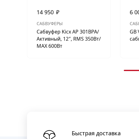
14 950
₽
6 0
САБВУФЕРЫ
САБ
Сабвуфер Kicx AP 301BPA/
GB 
Активный, 12″, RMS 350Вт/
саб
МАХ 600Вт
Быстрая доставка