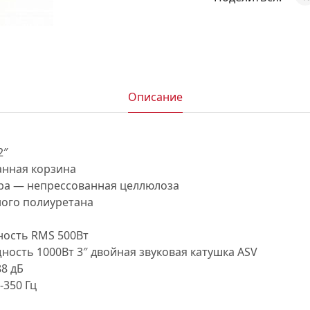
АКСЕССУАРЫ
И
Описание
Я
ИЯ
2″
нная корзина
ра — непрессованная целлюлоза
ного полиуретана
ость RMS 500Вт
ость 1000Вт 3″ двойная звуковая катушка ASV
8 дБ
-350 Гц