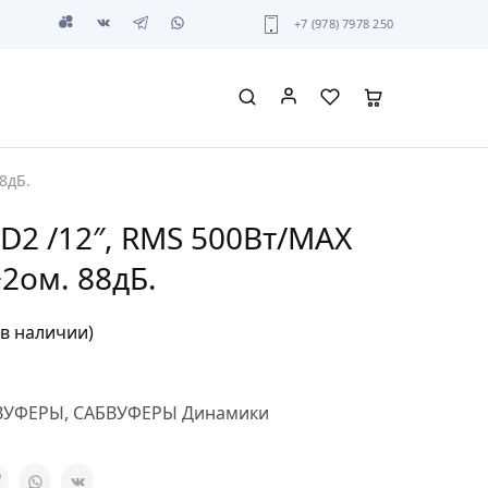
+7 (978) 7978 250
8дБ.
2D2 /12″, RMS 500Вт/МАХ
+2ом. 88дБ.
 в наличии)
ВУФЕРЫ
,
САБВУФЕРЫ Динамики