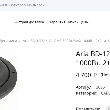
АНИЯ, МОГУТ ВОЗНИКАТЬ СБОИ.
Быстрая доставка
Гарантия низкой цены
Динамики
Aria BD-12D2 /12″, RMS 500Вт/МАХ 1000Вт. 2+2ом. 8
Ы
Aria BD-1
1000Вт. 2
4 700
₽
МЫ
(Нет
Артикул:
3095
Категории:
САБ
АРКОВКЕ
Поделиться: