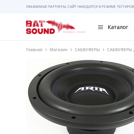
УВАЖАЕМЫЕ ПАРТНЕРЫ, САЙТ НАХОДИТСЯ В РЕЖИМЕ ТЕСТИРОВ
Каталог
BAT
Sound
Главная
Магазин
САБВУФЕРЫ
САБВУФЕРЫ 
АВТОМАГНИТОЛ
АВТОСВЕТ
АКУСТИКА
РАМКИ И РАЗЪЕ
ГАДЖЕТЫ
СИГНАЛИЗАЦИИ
ПОМОЩЬ ПРИ П