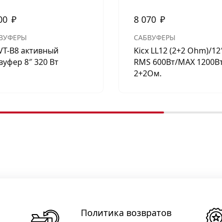
00
₽
8 070
₽
ВУФЕРЫ
САБВУФЕРЫ
VT-B8 активный
Kicx LL12 (2+2 Ohm)/12
вуфер 8″ 320 Вт
RMS 600Вт/МАХ 1200Вт
2+2Ом.
Политика возвратов