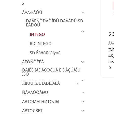
2
МУЗЫКАЛЬНЫЕ 
ÃÀÄÆÅÒÛ
АВТОУСИЛИТЕЛ
ÐÅÃÈÑÒÐÀÒÎÐÛ ÐÀÄÀÐÛ SD
ÊÀÐÒÛ
САБВУФЕРЫ
6 
INTEGO
ШУМОИЗОЛЯЦИ
RD INTEGO
ÃÀ
КОВРИКИ и ХИМ
IN
SD Êàðòû ïàìÿòè
4K,
âè
ÀÊÓÑÒÈÊÀ
ð
ÐÀÌÊÈ ÏÅÐÅÕÎÄÍÛÅ È ÐÀÇÚÅÌÛ
ISO
ÏÎÌÎÙÜ ÏÐÈ ÏÀÐÊÎÂÊÅ
ÑÀÁÂÓÔÅÐÛ
АВТОМАГНИТОЛЫ
АВТОСВЕТ