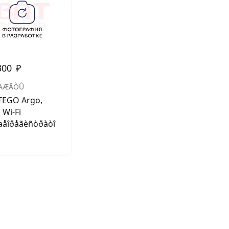
АКСЕССУАРЫ
И
300
₽
Я
ÄÆÅÒÛ
ИЯ
TEGO Argo,
 Wi-Fi
äåîðåãèñòðàòî