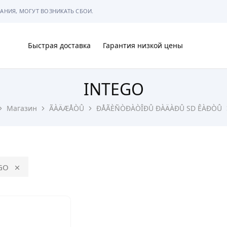
АНИЯ, МОГУТ ВОЗНИКАТЬ СБОИ.
Быстрая доставка
Гарантия низкой цены
INTEGO
Ы
Магазин
ÃÀÄÆÅÒÛ
ÐÅÃÈÑÒÐÀÒÎÐÛ ÐÀÄÀÐÛ SD ÊÀÐÒÛ
МЫ
GO
АРКОВКЕ