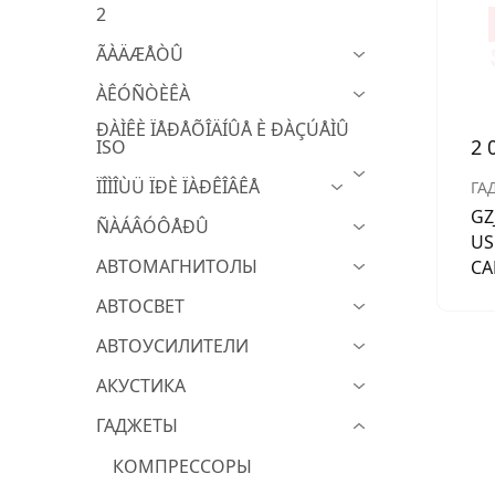
2
МУЗЫКАЛЬНЫЕ 
ÃÀÄÆÅÒÛ
АВТОУСИЛИТЕЛ
ÀÊÓÑÒÈÊÀ
САБВУФЕРЫ
ÐÀÌÊÈ ÏÅÐÅÕÎÄÍÛÅ È ÐÀÇÚÅÌÛ
2 
ISO
ШУМОИЗОЛЯЦИ
ÏÎÌÎÙÜ ÏÐÈ ÏÀÐÊÎÂÊÅ
ГА
КОВРИКИ и ХИМ
GZ
ÑÀÁÂÓÔÅÐÛ
US
АВТОМАГНИТОЛЫ
C
АВТОСВЕТ
АВТОУСИЛИТЕЛИ
АКУСТИКА
ГАДЖЕТЫ
КОМПРЕССОРЫ