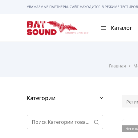
УВАЖАЕМЫЕ ПАРТНЕРЫ, САЙТ НАХОДИТСЯ В РЕЖИМЕ ТЕСТИРОВ
Каталог
BAT
Sound
АВТОМАГНИТОЛ
Главная
М
АВТОСВЕТ
АКУСТИКА
РАМКИ И РАЗЪЕ
Категории
Реги
ГАДЖЕТЫ
СИГНАЛИЗАЦИИ
Нет в 
ПОМОЩЬ ПРИ П