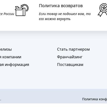
Политика возвратов
се России
Если товар не подошел вам, то
его можно вернуть
релизы
Стать партнером
я компании
Франчайзинг
ая информация
Поставщикам
а.
Политика кон