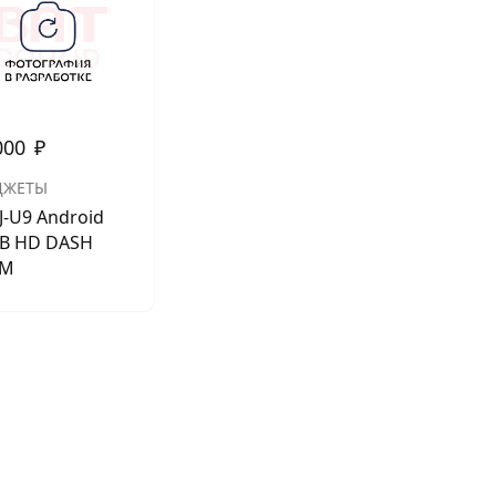
АКСЕССУАРЫ
И
000
₽
Я
ДЖЕТЫ
ИЯ
J-U9 Android
B HD DASH
AM