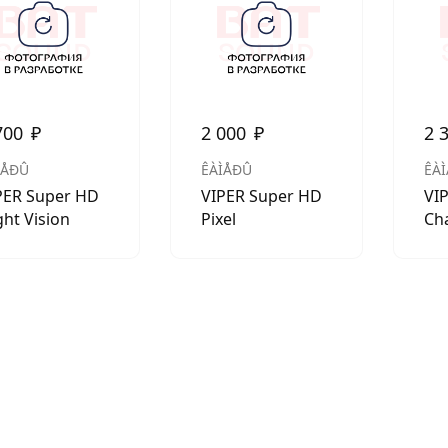
АКСЕССУАРЫ
И
700
₽
2 000
₽
2 
Я
ÌÅÐÛ
ÊÀÌÅÐÛ
ÊÀ
ИЯ
PER Super HD
VIPER Super HD
VI
ght Vision
Pixel
Ch