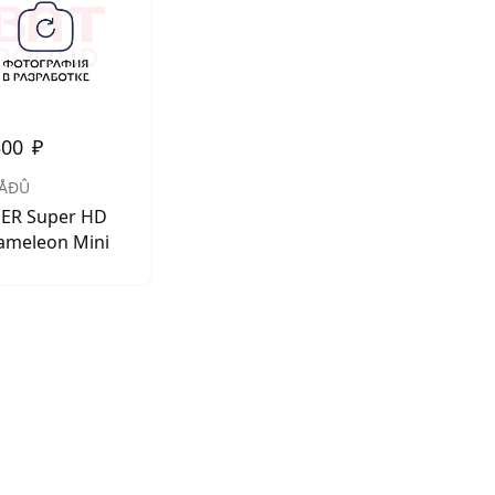
300
₽
ÌÅÐÛ
PER Super HD
ameleon Mini