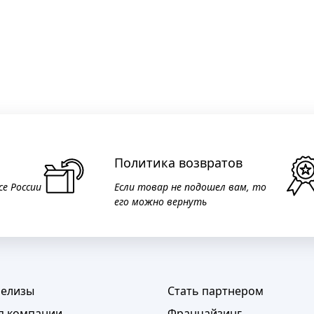
Политика возвратов
се России
Если товар не подошел вам, то
его можно вернуть
релизы
Стать партнером
я компании
Франчайзинг