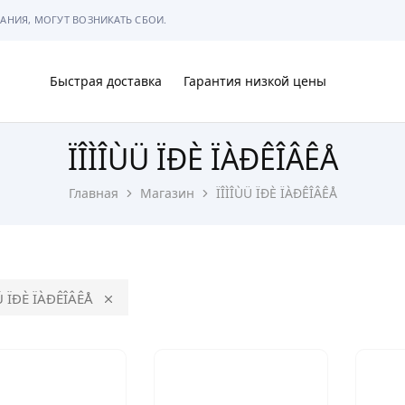
АНИЯ, МОГУТ ВОЗНИКАТЬ СБОИ.
Быстрая доставка
Гарантия низкой цены
ÏÎÌÎÙÜ ÏÐÈ ÏÀÐÊÎÂÊÅ
Ы
Главная
Магазин
ÏÎÌÎÙÜ ÏÐÈ ÏÀÐÊÎÂÊÅ
МЫ
Ü ÏÐÈ ÏÀÐÊÎÂÊÅ
АРКОВКЕ