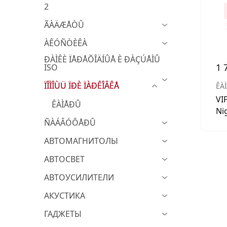
2
МУЗЫКАЛЬНЫЕ 
ÃÀÄÆÅÒÛ
АВТОУСИЛИТЕЛ
ÀÊÓÑÒÈÊÀ
САБВУФЕРЫ
ÐÀÌÊÈ ÏÅÐÅÕÎÄÍÛÅ È ÐÀÇÚÅÌÛ
1 
ISO
ШУМОИЗОЛЯЦИ
ÏÎÌÎÙÜ ÏÐÈ ÏÀÐÊÎÂÊÅ
ÊÀ
КОВРИКИ и ХИМ
VI
ÊÀÌÅÐÛ
Ni
ÑÀÁÂÓÔÅÐÛ
АВТОМАГНИТОЛЫ
АВТОСВЕТ
АВТОУСИЛИТЕЛИ
АКУСТИКА
ГАДЖЕТЫ