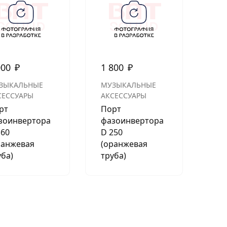
000
₽
1 800
₽
ЗЫКАЛЬНЫЕ
МУЗЫКАЛЬНЫЕ
СЕССУАРЫ
АКСЕССУАРЫ
рт
Порт
зоинвертора
фазоинвертора
160
D 250
ранжевая
(оранжевая
уба)
труба)