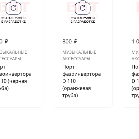
АКСЕССУАРЫ
И
00
₽
800
₽
1 
Я
ЗЫКАЛЬНЫЕ
МУЗЫКАЛЬНЫЕ
МУ
ИЯ
СЕССУАРЫ
АКСЕССУАРЫ
АК
рт
Порт
По
зоинвертора
фазоинвертора
фа
110 (черная
D 110
D 
уба)
(оранжевая
(о
труба)
тр