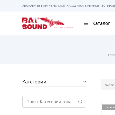
УВАЖАЕМЫЕ ПАРТНЕРЫ, САЙТ НАХОДИТСЯ В РЕЖИМЕ ТЕСТИРОВ
Каталог
BAT
Sound
АВТОМАГНИТОЛ
Гла
АВТОСВЕТ
АКУСТИКА
РАМКИ И РАЗЪЕ
Категории
Фазо
ГАДЖЕТЫ
СИГНАЛИЗАЦИИ
Нет в 
ПОМОЩЬ ПРИ П