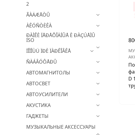
2
МУЗЫКАЛЬНЫЕ 
ÃÀÄÆÅÒÛ
АВТОУСИЛИТЕЛ
ÀÊÓÑÒÈÊÀ
САБВУФЕРЫ
ÐÀÌÊÈ ÏÅÐÅÕÎÄÍÛÅ È ÐÀÇÚÅÌÛ
8
ISO
ШУМОИЗОЛЯЦИ
ÏÎÌÎÙÜ ÏÐÈ ÏÀÐÊÎÂÊÅ
МУ
КОВРИКИ и ХИМ
АК
ÑÀÁÂÓÔÅÐÛ
По
фа
АВТОМАГНИТОЛЫ
D 
АВТОСВЕТ
тр
АВТОУСИЛИТЕЛИ
АКУСТИКА
ГАДЖЕТЫ
МУЗЫКАЛЬНЫЕ АКСЕССУАРЫ