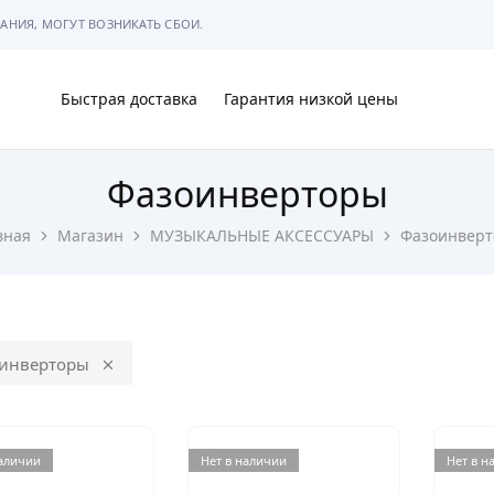
АНИЯ, МОГУТ ВОЗНИКАТЬ СБОИ.
Быстрая доставка
Гарантия низкой цены
Фазоинверторы
Ы
вная
Магазин
МУЗЫКАЛЬНЫЕ АКСЕССУАРЫ
Фазоинвер
МЫ
инверторы
наличии
Нет в наличии
Нет в н
АРКОВКЕ