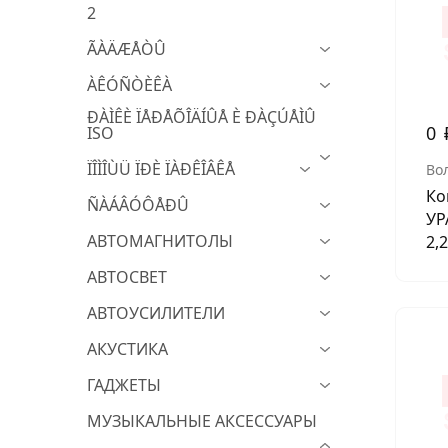
2
МУЗЫКАЛЬНЫЕ 
ÃÀÄÆÅÒÛ
АВТОУСИЛИТЕЛ
ÀÊÓÑÒÈÊÀ
САБВУФЕРЫ
ÐÀÌÊÈ ÏÅÐÅÕÎÄÍÛÅ È ÐÀÇÚÅÌÛ
0
ISO
ШУМОИЗОЛЯЦИ
ÏÎÌÎÙÜ ÏÐÈ ÏÀÐÊÎÂÊÅ
Во
КОВРИКИ и ХИМ
Ко
ÑÀÁÂÓÔÅÐÛ
УР
АВТОМАГНИТОЛЫ
2,
АВТОСВЕТ
АВТОУСИЛИТЕЛИ
АКУСТИКА
ГАДЖЕТЫ
МУЗЫКАЛЬНЫЕ АКСЕССУАРЫ