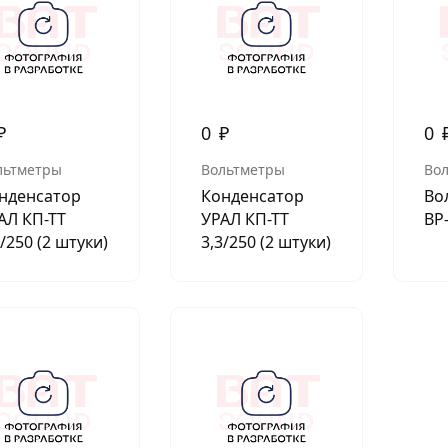
АКСЕССУАРЫ
И
₽
0
₽
0
Я
льтметры
Вольтметры
Во
ИЯ
нденсатор
Конденсатор
Во
АЛ КП-ТТ
УРАЛ КП-ТТ
ВР
2/250 (2 штуки)
3,3/250 (2 штуки)