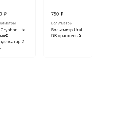
00
₽
750
₽
льтметры
Вольтметры
 Gryphon Lite
Вольтметр Ural
3мкФ
DB оранжевый
нденсатор 2
.