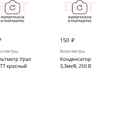
₽
150
₽
льтметры
Вольтметры
льтметр Урал
Конденсатор
-ТТ красный
3,3мкФ, 250 В