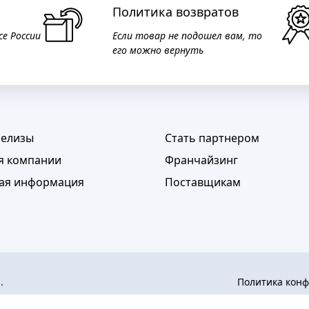
Политика возвратов
се России
Если товар не подошел вам, то
его можно вернуть
релизы
Стать партнером
я компании
Франчайзинг
ая информация
Поставщикам
а.
Политика кон