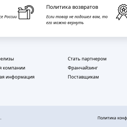
АКСЕССУАРЫ
Политика возвратов
се России
Если товар не подошел вам, то
И
его можно вернуть
Я
ИЯ
релизы
Стать партнером
я компании
Франчайзинг
ая информация
Поставщикам
а.
Политика кон