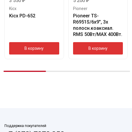
3 550
₽
5 200
₽
Kicx
Pioneer
Kicx PD-652
Pioneer TS-
R6951S/6х9″, 3х
полосн.коаксиал.
RMS 50Вт/МАХ 400Вт.
В корзину
В корзину
Поддержка покупателей