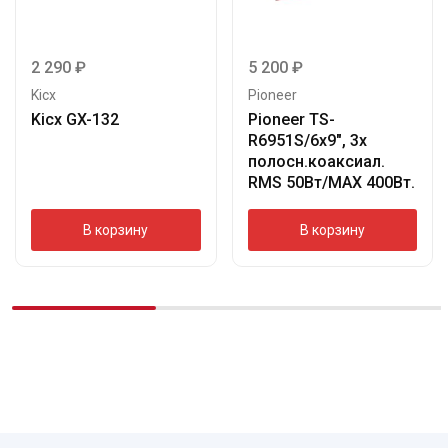
2 290
₽
5 200
₽
Kicx
Pioneer
Kicx GX-132
Pioneer TS-
R6951S/6х9″, 3х
полосн.коаксиал.
RMS 50Вт/МАХ 400Вт.
В корзину
В корзину