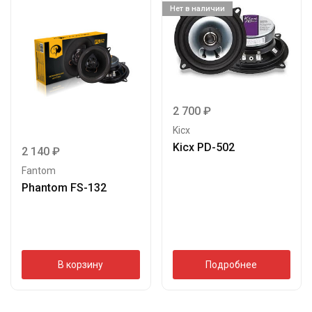
Нет в наличии
2 700
₽
Kicx
Kicx PD-502
2 140
₽
Fantom
Phantom FS-132
В корзину
Подробнее