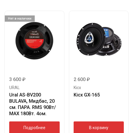
Нет в наличии
3 600
₽
2 600
₽
URAL
Kicx
Ural AS-BV200
Kicx GX-165
BULAVA, Мидбас, 20
см. ПАРА. RMS 90Вт/
МАХ 180Вт. 4ом.
Подробнее
В корзину