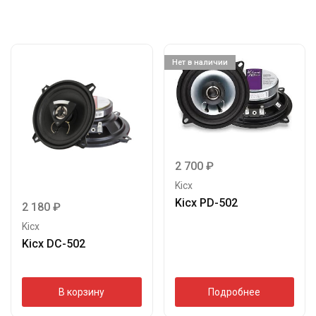
Нет в наличии
2 700
₽
Kicx
Kicx PD-502
2 180
₽
Kicx
Kicx DC-502
В корзину
Подробнее