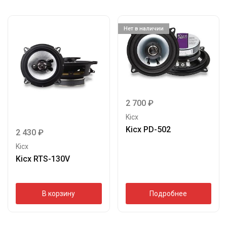
Нет в наличии
2 700
₽
Kicx
Kicx PD-502
2 430
₽
Kicx
Kicx RTS-130V
В корзину
Подробнее