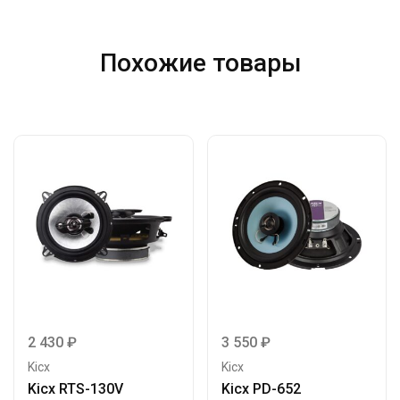
Похожие товары
2 430
₽
3 550
₽
Kicx
Kicx
Kicx RTS-130V
Kicx PD-652