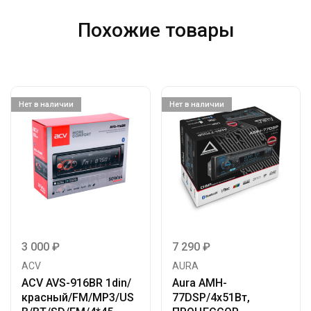
Похожие товары
Нет в наличии
Нет в наличии
3 000
₽
7 290
₽
ACV
AURA
ACV AVS-916BR 1din/
Aura AMH-
красный/FM/MP3/US
77DSP/4х51Вт,