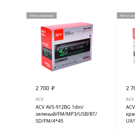
Нет в наличии
Нет в на
2 700
₽
2 7
ACV
ACV
ACV AVS-912BG 1din/
ACV
зеленый/FM/MP3/USB/BT/
кра
SD/FM/4*45
UX/