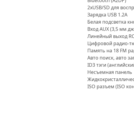
Bluetooth (A2DP)
2xUSB
/SD для восп
Зарядка USB 1.2A
Белая подсветка кн
Вход AUX (3,5 мм дж
Линейный выход RCA
Цифровой радио-т
Память на 18 FM р
Авто поиск, авто з
ID3 тэги (английски
Несъемная панель
Жидкокристалличес
ISO разъем (ISO ко