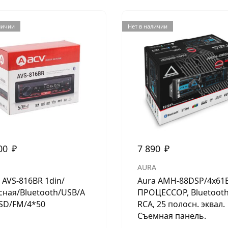
личии
Нет в наличии
00
₽
7 890
₽
AURA
 AVS-816BR 1din/
Aura AMH-88DSP/4х61В
сная/Bluetooth/USB/A
ПРОЦЕССОР, Bluetooth
SD/FM/4*50
RCA, 25 полосн. эквал.
Съемная панель.