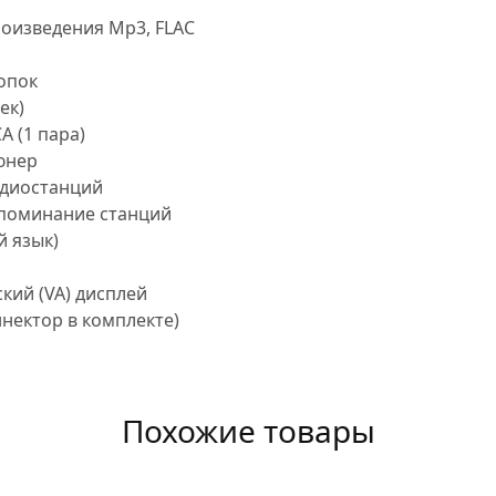
роизведения Mp3, FLAC
опок
ек)
 (1 пара)
юнер
адиостанций
апоминание станций
й язык)
кий (VA) дисплей
ннектор в комплекте)
Похожие товары