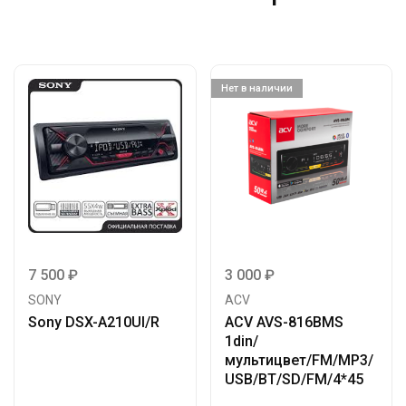
Нет в наличии
7 500
₽
3 000
₽
SONY
ACV
Sony DSX-A210UI/R
ACV AVS-816BMS
1din/
мультицвет/FM/MP3/
USB/BT/SD/FM/4*45