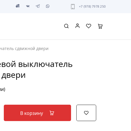
+7 (978) 7978 250
чатель сдвижной двери
евой выключатель
 двери
ии)
В корзину