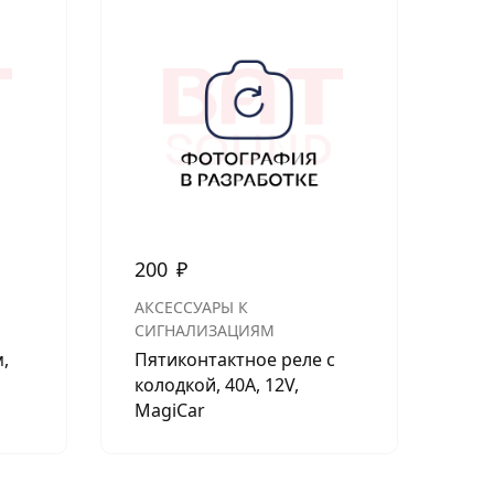
200
₽
2 
АКСЕССУАРЫ К
iCo
СИГНАЛИЗАЦИЯМ
HM
,
Пятиконтактное реле с
мо
колодкой, 40А, 12V,
MagiCar