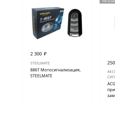
Нет в на
2 300
₽
25
STEELMATE
886T Мотосигнализация,
АКС
STEELMATE
СИГ
ACG
при
зам