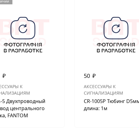
личии
0
₽
50
₽
ЕССУАРЫ К
АКСЕССУАРЫ К
НАЛИЗАЦИЯМ
СИГНАЛИЗАЦИЯМ
-5 Двухпроводный
CR-1005P Тюбинг D5мм
вод центрального
длина: 1м
ка, FANTOM