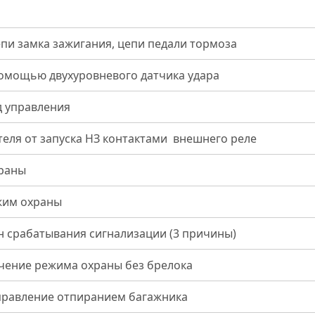
епи замка зажигания, цепи педали тормоза
помощью двухуровневого датчика удара
д управления
теля от запуска НЗ контактами внешнего реле
храны
жим охраны
 срабатывания сигнализации (3 причины)
чение режима охраны без брелока
правление отпиранием багажника