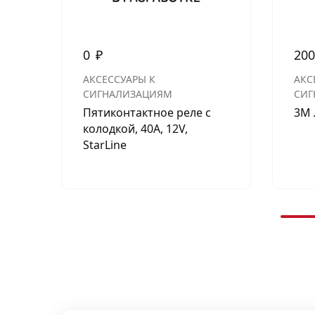
0
₽
20
АКСЕССУАРЫ К
АКС
СИГНАЛИЗАЦИЯМ
СИГ
Пятиконтактное реле с
3М 
колодкой, 40А, 12V,
StarLine