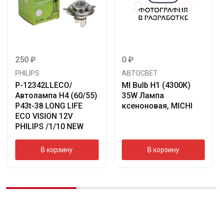
250
₽
0
₽
PHILIPS
АВТОСВЕТ
P-12342LLECO/
MI Bulb Н1 (4300К)
Автолампа H4 (60/55)
35W Лампа
P43t-38 LONG LIFE
ксеноновая, MICHI
ECO VISION 12V
PHILIPS /1/10 NEW
В корзину
В корзину