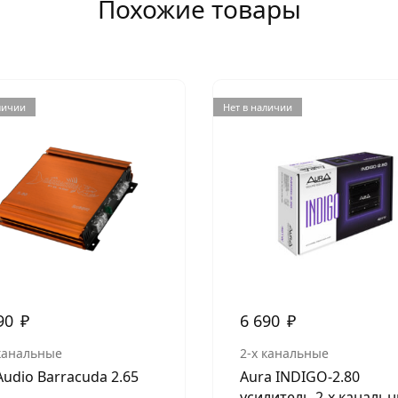
Похожие товары
личии
Нет в наличии
90
₽
6 690
₽
 канальные
2-х канальные
Audio Barracuda 2.65
Aura INDIGO-2.80
усилитель 2-х каналь