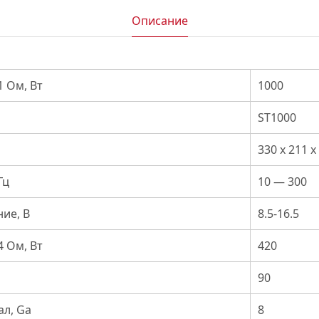
Описание
 Ом, Вт
1000
ST1000
330 x 211 x
Гц
10 — 300
ие, В
8.5-16.5
 Ом, Вт
420
90
л, Ga
8