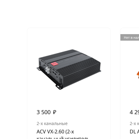
Нет в на
3 500
₽
4 2
2-х канальные
2-х
ACV VX-2.60 (2-х
DL 
канальный усилитель,