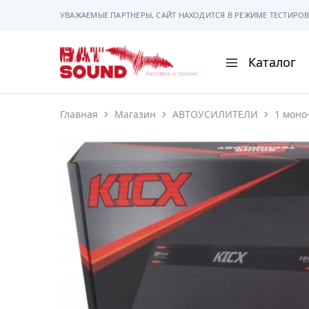
УВАЖАЕМЫЕ ПАРТНЕРЫ, САЙТ НАХОДИТСЯ В РЕЖИМЕ ТЕСТИРОВ
Каталог
BAT
Sound
Главная
Магазин
АВТОУСИЛИТЕЛИ
1 моно
АВТОМАГНИТОЛ
АВТОСВЕТ
АКУСТИКА
РАМКИ И РАЗЪЕ
ГАДЖЕТЫ
СИГНАЛИЗАЦИИ
ПОМОЩЬ ПРИ П