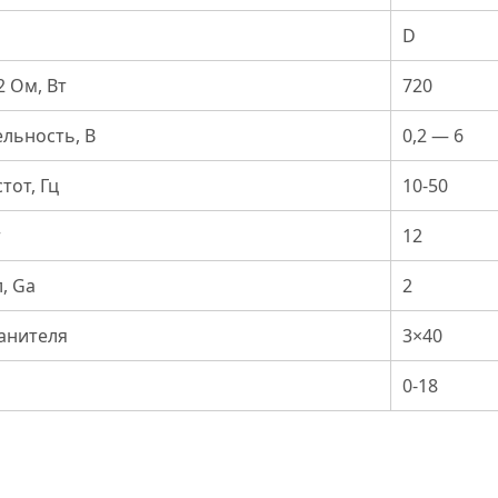
D
 Ом, Вт
720
ельность, В
0,2 — 6
тот, Гц
10-50
т
12
, Ga
2
анителя
3×40
0-18