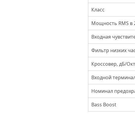
Класс
Мощность RMS в 2
Входная чувствит
Фильтр низких час
Кроссовер, дБ/Ок
Входной терминал
Номинал предохр
Bass Boost