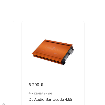
6 290
₽
7 
4-х канальные
2-х
DL Audio Barracuda 4.65
Ura
ный