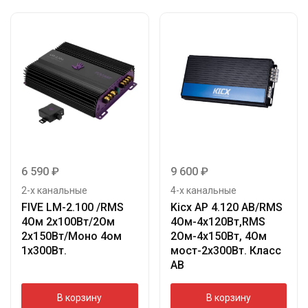
6 590
₽
9 600
₽
2-х канальные
4-х канальные
FIVE LM-2.100 /RMS
Kicx AP 4.120 AB/RMS
4Ом 2х100Вт/2Ом
4Ом-4х120Вт,RMS
2х150Вт/Моно 4ом
2Ом-4х150Вт, 4Ом
1х300Вт.
мост-2х300Вт. Класс
АВ
В корзину
В корзину