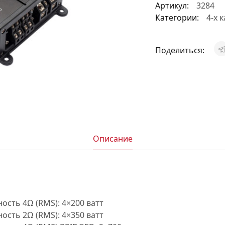
Артикул:
3284
АКСЕССУАРЫ
Категории:
4-х 
И
Поделиться:
Я
ИЯ
Описание
сть 4Ω (RMS): 4×200 ватт
сть 2Ω (RMS): 4×350 ватт