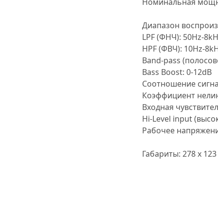
Номинальная мощно
Диапазон воспроиз
LPF (ФНЧ): 50Hz-8k
HPF (ФВЧ): 10Hz-8k
Band-pass (полосов
Bass Boost: 0-12dB
Соотношение сигна
Коэффициент нелин
Входная чувствител
Hi-Level input (выс
Рабочее напряжение
Габариты: 278 x 123