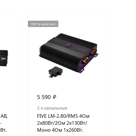
Нет в наличии
Нет в н
5 590
₽
3 
2-х канальные
2-х
АВ,
FIVE LM-2.80/RMS 4Ом
Ура
—
2х80Вт/2Ом 2х130Вт/
RMS
Вт.
Моно 4Ом 1х260Вт.
Вт 