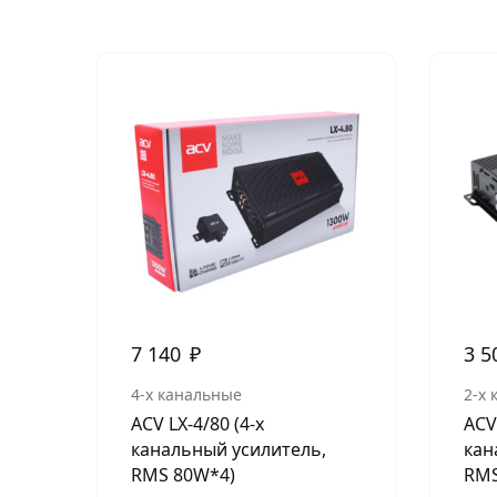
7 140
₽
3 5
4-х канальные
2-х
ACV LX-4/80 (4-х
ACV 
канальный усилитель,
кан
RMS 80W*4)
RMS