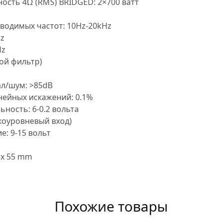
сть 4Ω (RMS) BRIDGED: 2×700 ватт
водимых частот: 10Hz-20kHz
Hz
Hz
ой фильтр)
л/шум: >85dB
ейных искажений: 0.1%
ьность: 6-0.2 вольта
окоуровневый вход)
: 9-15 вольт
 x 55 mm
Похожие товары