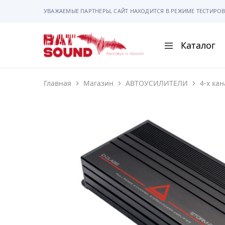
УВАЖАЕМЫЕ ПАРТНЕРЫ, САЙТ НАХОДИТСЯ В РЕЖИМЕ ТЕСТИРОВ
Каталог
BAT
Sound
Главная
Магазин
АВТОУСИЛИТЕЛИ
4-х ка
АВТОМАГНИТОЛ
АВТОСВЕТ
АКУСТИКА
РАМКИ И РАЗЪЕ
ГАДЖЕТЫ
СИГНАЛИЗАЦИИ
ПОМОЩЬ ПРИ П