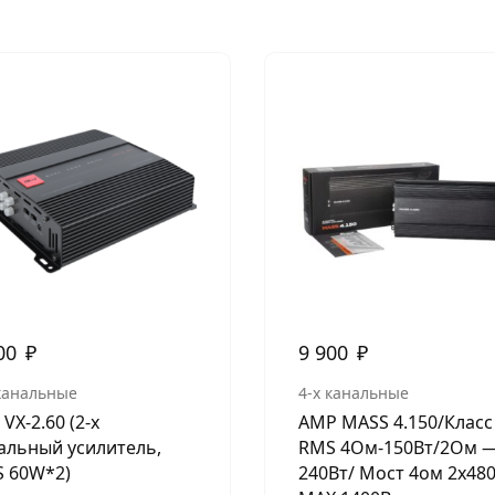
00
₽
9 900
₽
 канальные
4-х канальные
VX-2.60 (2-х
AMP MASS 4.150/Класс 
альный усилитель,
RMS 4Ом-150Вт/2Ом 
 60W*2)
240Вт/ Мост 4ом 2х480