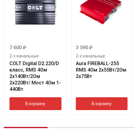
7 600
₽
3 590
₽
2-х канальные
2-х канальные
COLT Digital D2.220/D
Aura FIREBALL-255
класс, RMS 4Ом
RMS 4Ом 2х55Вт/2Ом
2х140Вт/2Ом
2х75Вт
2х220Вт/ Мост 4Ом 1-
440Вт.
В корзину
В корзину