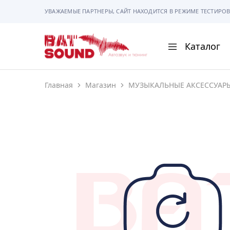
УВАЖАЕМЫЕ ПАРТНЕРЫ, САЙТ НАХОДИТСЯ В РЕЖИМЕ ТЕСТИРОВ
Каталог
BAT
Sound
Главная
Магазин
МУЗЫКАЛЬНЫЕ АКСЕССУАР
АВТОМАГНИТОЛ
АВТОСВЕТ
АКУСТИКА
РАМКИ И РАЗЪЕ
ГАДЖЕТЫ
СИГНАЛИЗАЦИИ
ПОМОЩЬ ПРИ П