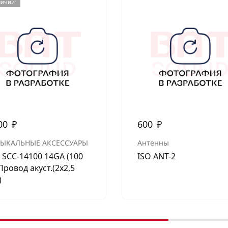
личии
00
₽
600
₽
ЫКАЛЬНЫЕ АКСЕССУАРЫ
Антенны
x SCC-14100 14GA (100
ISO ANT-2
 Провод акуст.(2х2,5
)