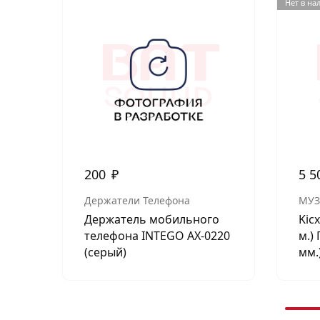
Нет в на
200
₽
5 5
Держатели Телефона
МУЗ
Держатель мобильного
Kic
телефона INTEGO AX-0220
м.)
(серый)
мм.