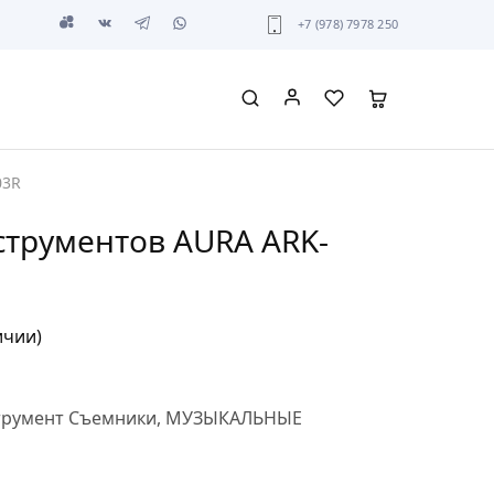
+7 (978) 7978 250
03R
струментов AURA ARK-
ичии)
трумент Съемники
,
МУЗЫКАЛЬНЫЕ