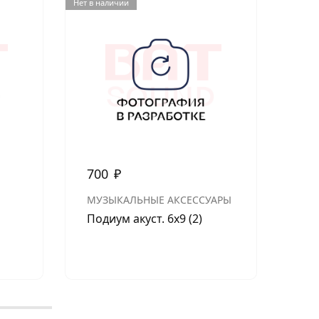
Нет в наличии
Нет в н
700
₽
35
Меж
МУЗЫКАЛЬНЫЕ АКСЕССУАРЫ
YM
Подиум акуст. 6х9 (2)
Aur
ко