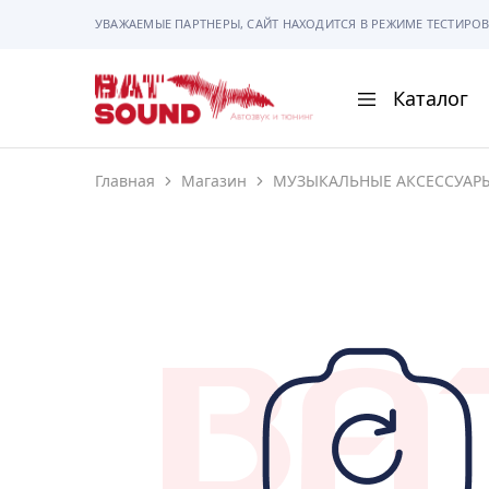
УВАЖАЕМЫЕ ПАРТНЕРЫ, САЙТ НАХОДИТСЯ В РЕЖИМЕ ТЕСТИРОВ
Каталог
BAT
Sound
Главная
Магазин
МУЗЫКАЛЬНЫЕ АКСЕССУАР
АВТОМАГНИТОЛ
АВТОСВЕТ
АКУСТИКА
РАМКИ И РАЗЪЕ
ГАДЖЕТЫ
СИГНАЛИЗАЦИИ
ПОМОЩЬ ПРИ П