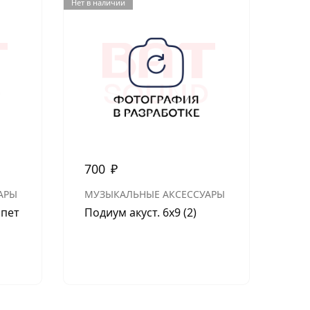
Нет в наличии
Нет в н
700
₽
65
Меж
АРЫ
МУЗЫКАЛЬНЫЕ АКСЕССУАРЫ
YM
рпет
Подиум акуст. 6х9 (2)
Aur
5 