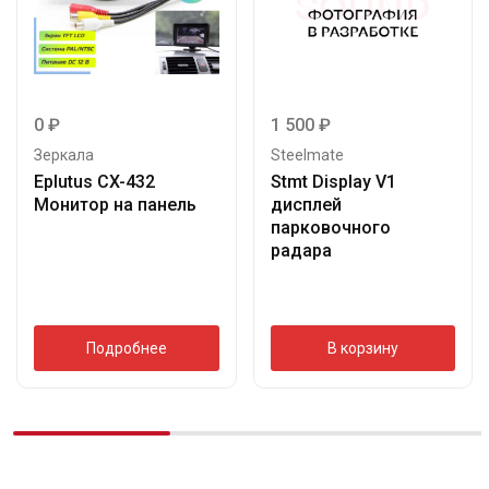
0
₽
1 500
₽
Зеркала
Steelmate
Eplutus CX-432
Stmt Display V1
Монитор на панель
дисплей
парковочного
радара
Подробнее
В корзину