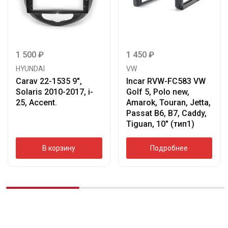
1 500
₽
1 450
₽
HYUNDAI
VW
Carav 22-1535 9″,
Incar RVW-FC583 VW
Solaris 2010-2017, i-
Golf 5, Polo new,
25, Accent.
Amarok, Touran, Jetta,
Passat B6, B7, Caddy,
Tiguan, 10″ (тип1)
В корзину
Подробнее