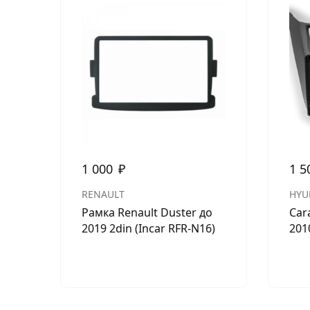
1 000
₽
1 5
RENAULT
HYU
Рамка Renault Duster до
Cara
2019 2din (Incar RFR-N16)
2010