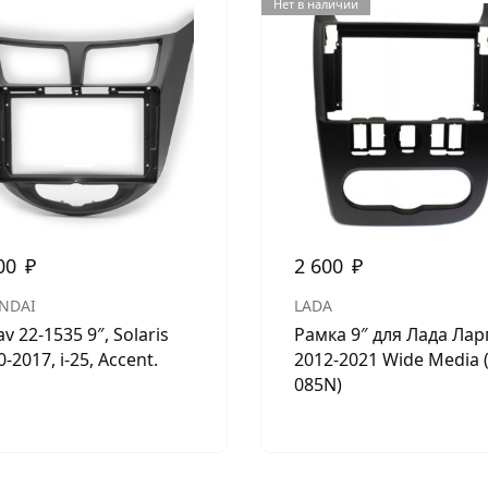
Нет в наличии
00
₽
2 600
₽
NDAI
LADA
v 22-1535 9″, Solaris
Рамка 9″ для Лада Лар
-2017, i-25, Accent.
2012-2021 Wide Media 
085N)