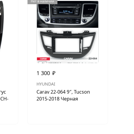
Нет в наличии
1 300
₽
30
HYUNDAI
ISO
гус
Carav 22-064 9″, Tucson
ISO
(CH-
2015-2018 Черная
(GS