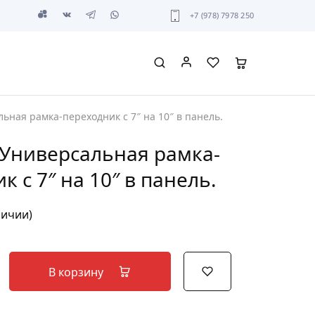
+7 (978) 7978 250
льная рамка-переходник с 7″ на 10″ в панель.
/Универсальная рамка-
к с 7″ на 10″ в панель.
личии)
В корзину