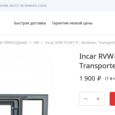
АНИЯ, МОГУТ ВОЗНИКАТЬ СБОИ.
Быстрая доставка
Гарантия низкой цены
И ПЕРЕХОДНЫЕ
VW
Incar RVW-FC647 9″, Multivan, Transpor
Ы
Incar RVW-
Transport
1 900
₽
МЫ
(1 в
АРКОВКЕ