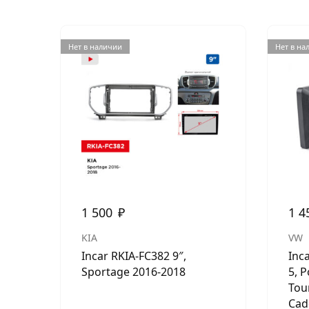
Нет в наличии
Нет в на
1 500
₽
1 4
KIA
VW
Incar RKIA-FC382 9″,
Inc
Sportage 2016-2018
5, 
Tour
Cad