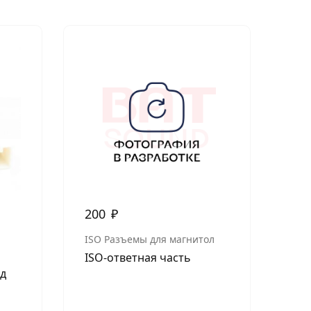
Нет в н
200
₽
3 
ISO Разъемы для магнитол
KIA
ISO-ответная часть
Car
од
(MQ