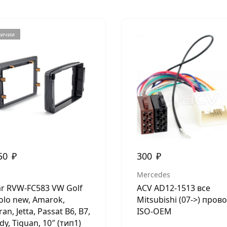
личии
50
₽
300
₽
Mercedes
ar RVW-FC583 VW Golf
ACV AD12-1513 все
Polo new, Amarok,
Mitsubishi (07->) пров
an, Jetta, Passat B6, B7,
ISO-OEM
dy, Tiguan, 10″ (тип1)