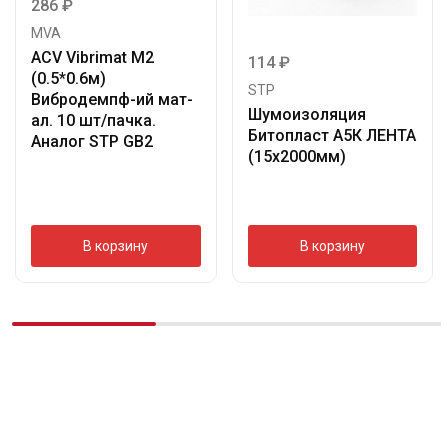
286
₽
MVA
ACV Vibrimat M2
114
₽
(0.5*0.6м)
STP
Вибродемпф-ий мат-
Шумоизоляция
ал. 10 шт/пачка.
Битопласт А5К ЛЕНТА
Аналог STP GB2
(15х2000мм)
В корзину
В корзину