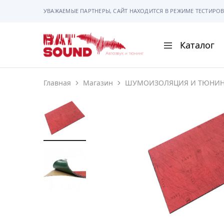
УВАЖАЕМЫЕ ПАРТНЕРЫ, САЙТ НАХОДИТСЯ В РЕЖИМЕ ТЕСТИРОВ
Каталог
BAT
Sound
Главная
Магазин
ШУМОИЗОЛЯЦИЯ И ТЮНИН
АВТОМАГНИТОЛ
АВТОСВЕТ
АКУСТИКА
РАМКИ И РАЗЪЕ
ГАДЖЕТЫ
СИГНАЛИЗАЦИИ
ПОМОЩЬ ПРИ П