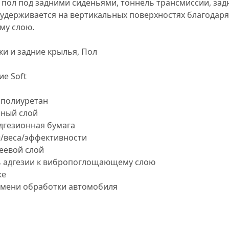
: пол под задними сиденьями, тоннель трансмиссии, зад
удерживается на вертикальных поверхностях благодаря
му слою.
и и задние крылья, Пол
е Soft
й
полиуретан
ный слой
дгезионная бумага
/веса/эффективности
еевой слой
ь адгезии к вибропоглощающему слою
же
мени обработки автомобиля