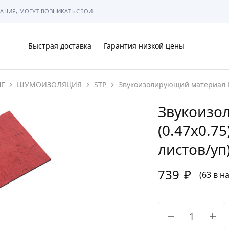
АНИЯ, МОГУТ ВОЗНИКАТЬ СБОИ.
Быстрая доставка
Гарантия низкой цены
Г
ШУМОИЗОЛЯЦИЯ
STP
Звукоизолирующий материал La
Ы
Звукоизо
(0.47х0.7
листов/уп
МЫ
739
₽
(63 в н
АРКОВКЕ