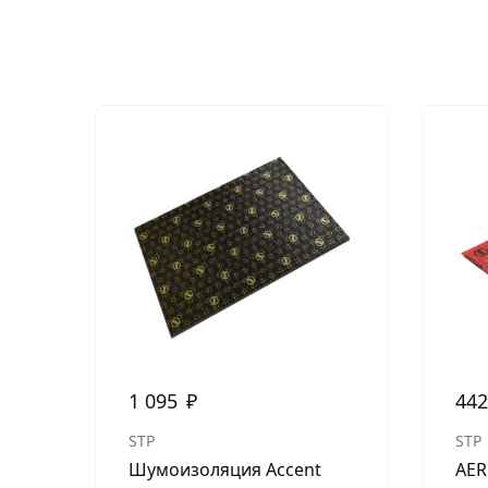
1 095
₽
44
STP
STP
Шумоизоляция Accent
AER