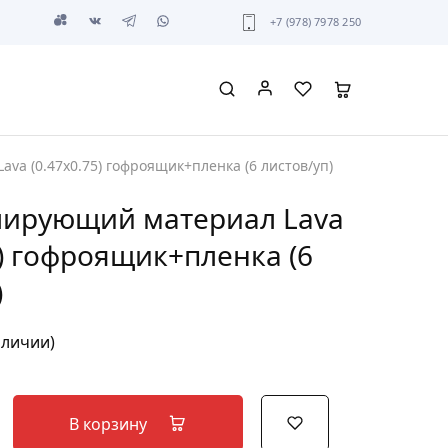
+7 (978) 7978 250
va (0.47х0.75) гофроящик+пленка (6 листов/уп)
лирующий материал Lava
5) гофроящик+пленка (6
)
аличии)
В корзину