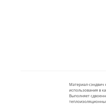
МУЗЫКАЛЬНЫЕ 
АВТОУСИЛИТЕЛ
САБВУФЕРЫ
ШУМОИЗОЛЯЦИ
КОВРИКИ и ХИМ
Материал-сэндвич 
использования в к
Выполняет сдвоенн
теплоизоляционными