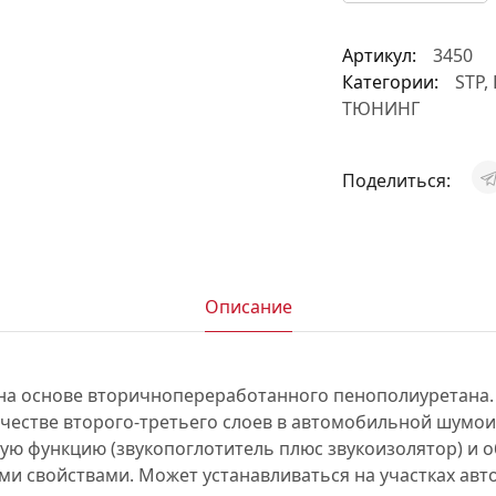
АКСЕССУАРЫ
Артикул:
3450
И
Категории:
STP
,
ТЮНИНГ
Я
Поделиться:
ИЯ
Описание
на основе вторичнопереработанного пенополиуретана.
ачестве второго-третьего слоев в автомобильной шумои
ую функцию (звукопоглотитель плюс звукоизолятор) и 
 свойствами. Может устанавливаться на участках авто,